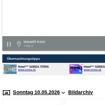
SKALNATÉ PLESO
1750 m
Übernachtungstipps
Hotel*** SOREA TITRIS
Hotel*** SORE
www.sorea.sk
www.sorea.sk
Sonntag 10.05.2026
Bildarchiv