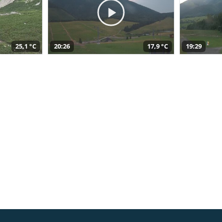
25,1 °C
20:26
17,9 °C
19:29