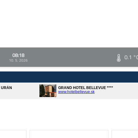
08:18
0.1 °
10. 5. 2026
A URÁN
GRAND HOTEL BELLEVUE ****
www.hotelbellevue.sk