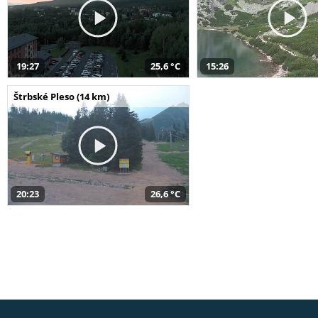
19:27
25,6 °C
15:26
Štrbské Pleso (14 km)
20:23
26,6 °C