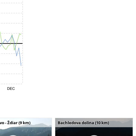
o - Ždiar (9 km)
Bachledova dolina (10 km)