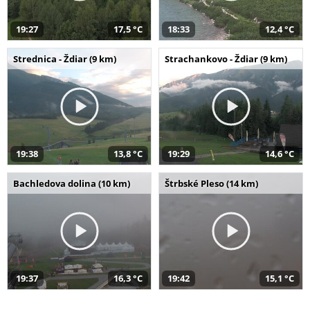
19:27
17,5 °C
18:33
12,4 °C
Strednica - Ždiar (9 km)
Strachankovo - Ždiar (9 km)
19:38
13,8 °C
19:29
14,6 °C
Bachledova dolina (10 km)
Štrbské Pleso (14 km)
19:37
16,3 °C
19:42
15,1 °C