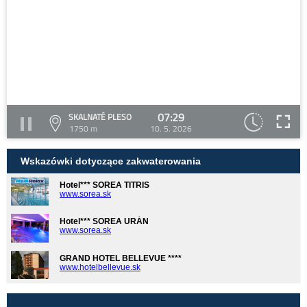
07:29
SKALNATÉ PLESO
1750 m
10. 5. 2026
Wskazówki dotyczące zakwaterowania
Hotel*** SOREA TITRIS
www.sorea.sk
Hotel*** SOREA URÁN
www.sorea.sk
GRAND HOTEL BELLEVUE ****
www.hotelbellevue.sk