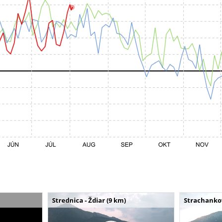
Strednica - Ždiar (9 km)
Strachankov