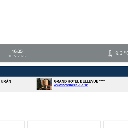
16:05
9.6 °
10. 5. 2026
A URÁN
GRAND HOTEL BELLEVUE ****
www.hotelbellevue.sk