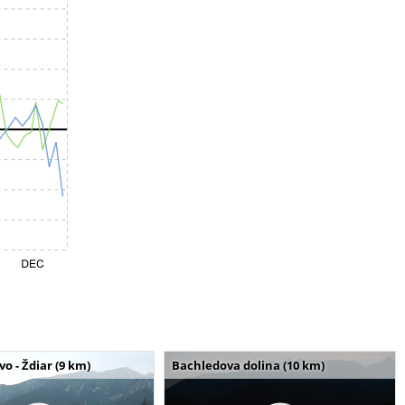
o - Ždiar (9 km)
Bachledova dolina (10 km)