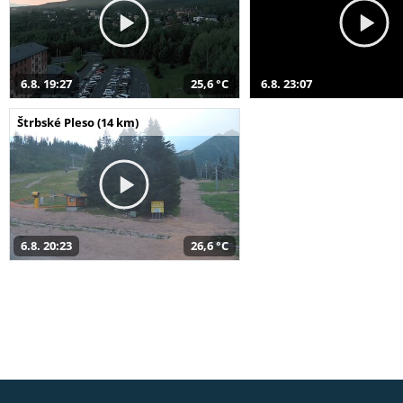
6.8. 19:27
25,6 °C
6.8. 23:07
Štrbské Pleso (14 km)
6.8. 20:23
26,6 °C