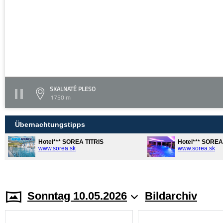
SKALNATÉ PLESO
1750 m
Übernachtungstipps
Hotel*** SOREA TITRIS
Hotel*** SORE
www.sorea.sk
www.sorea.sk
Sonntag 10.05.2026
Bildarchiv