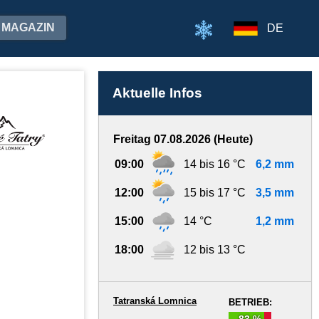
MAGAZIN
DE
Aktuelle Infos
Freitag 07.08.2026 (Heute)
09:00
14 bis 16 °C
6,2 mm
12:00
15 bis 17 °C
3,5 mm
15:00
14 °C
1,2 mm
18:00
12 bis 13 °C
Tatranská Lomnica
BETRIEB:
83 %