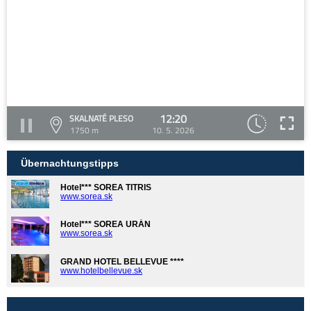
12:20
SKALNATÉ PLESO
1750 m
10. 5. 2026
Übernachtungstipps
Hotel*** SOREA TITRIS
www.sorea.sk
Hotel*** SOREA URÁN
www.sorea.sk
GRAND HOTEL BELLEVUE ****
www.hotelbellevue.sk