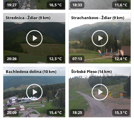
19:27
16,5 °C
18:33
11,6 °C
Strednica - Ždiar (9 km)
Strachankovo - Ždiar (9 km)
20:26
12,3 °C
07:13
12,4 °C
Bachledova dolina (10 km)
Štrbské Pleso (14 km)
20:09
15,4 °C
18:25
15,3 °C