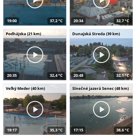
19:00
37,2 °C
20:34
32,7 °C
Podhájska (21 km)
Dunajská Streda (39 km)
20:35
32,4 °C
20:48
32,1 °C
Veľký Meder (40 km)
Slnečné jazerá Senec (48 km)
19:17
35,3 °C
17:15
38,6 °C