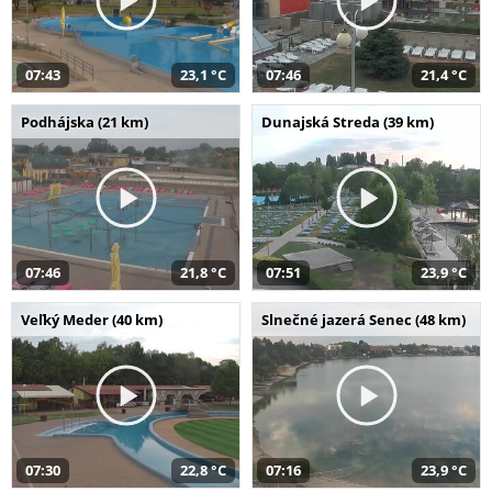
07:43
23,1 °C
07:46
21,4 °C
Podhájska (21 km)
Dunajská Streda (39 km)
07:46
21,8 °C
07:51
23,9 °C
Veľký Meder (40 km)
Slnečné jazerá Senec (48 km)
07:30
22,8 °C
07:16
23,9 °C