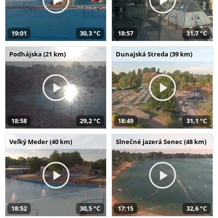
19:01
30,3 °C
18:57
31,7 °C
Podhájska (21 km)
Dunajská Streda (39 km)
18:58
29,2 °C
18:49
31,1 °C
Veľký Meder (40 km)
Slnečné jazerá Senec (48 km)
18:52
30,5 °C
17:15
32,6 °C