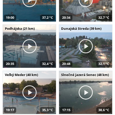
19:00
37,2 °C
20:34
32,7 °C
Podhájska (21 km)
Dunajská Streda (39 km)
20:35
32,4 °C
20:48
32,1 °C
Veľký Meder (40 km)
Slnečné jazerá Senec (48 km)
19:17
35,3 °C
17:15
38,6 °C