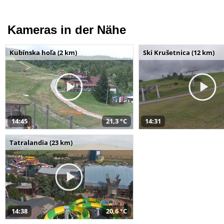
Kameras in der Nähe
Kubínska hoľa (2 km)
Ski Krušetnica (12 km)
14:45
21,3 °C
14:31
Tatralandia (23 km)
14:38
20,6 °C