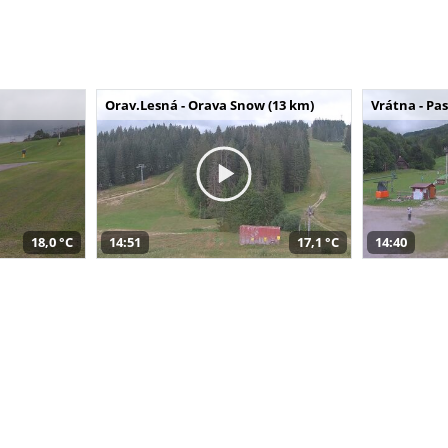
Orav.Lesná - Orava Snow (13 km)
Vrátna - Pa
18,0 °C
14:51
17,1 °C
14:40