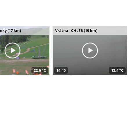
seky (17 km)
Vrátna - CHLEB (19 km)
22,6 °C
14:40
13,4 °C