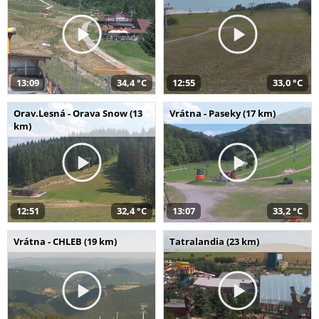
13:09
34,4 °C
12:55
33,0 °C
Orav.Lesná - Orava Snow (13
Vrátna - Paseky (17 km)
km)
12:51
32,4 °C
13:07
33,2 °C
Vrátna - CHLEB (19 km)
Tatralandia (23 km)