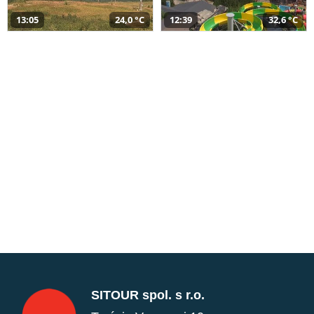
13:05
24,0 °C
12:39
32,6 °C
SITOUR spol. s r.o.