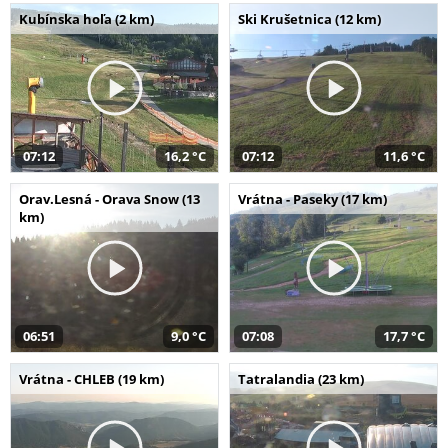
Kubínska hoľa (2 km)
Ski Krušetnica (12 km)
07:12
16,2 °C
07:12
11,6 °C
Orav.Lesná - Orava Snow (13
Vrátna - Paseky (17 km)
km)
06:51
9,0 °C
07:08
17,7 °C
Vrátna - CHLEB (19 km)
Tatralandia (23 km)