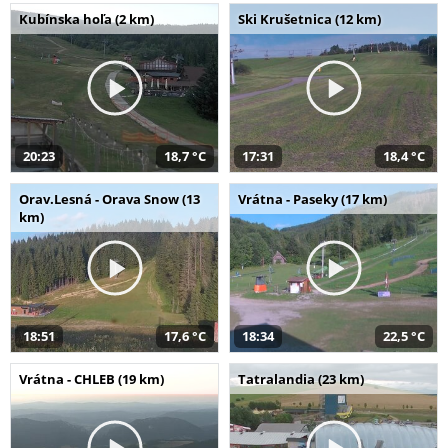
Kubínska hoľa (2 km)
Ski Krušetnica (12 km)
20:23
18,7 °C
17:31
18,4 °C
Orav.Lesná - Orava Snow (13
Vrátna - Paseky (17 km)
km)
18:51
17,6 °C
18:34
22,5 °C
Vrátna - CHLEB (19 km)
Tatralandia (23 km)