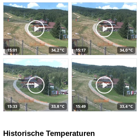
15:01
34,2 °C
15:17
34,0 °C
15:33
33,8 °C
15:49
33,4 °C
Historische Temperaturen