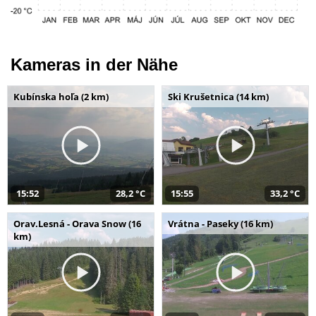
Kameras in der Nähe
Kubínska hoľa (2 km)
Ski Krušetnica (14 km)
15:52
28,2 °C
15:55
33,2 °C
Orav.Lesná - Orava Snow (16
Vrátna - Paseky (16 km)
km)