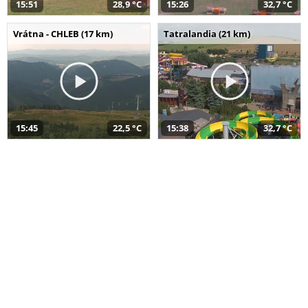
15:51
28,9 °C
15:26
32,7 °C
Vrátna - CHLEB (17 km)
Tatralandia (21 km)
15:45
22,5 °C
15:38
32,7 °C