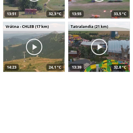
13:51
32,3 °C
13:55
33,5 °C
Vrátna - CHLEB (17 km)
Tatralandia (21 km)
14:23
24,1 °C
13:39
32,8 °C