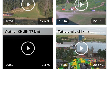
18:51
17,6 °C
18:34
22,5 °C
Vrátna - CHLEB (17 km)
Tatralandia (21 km)
20:52
9,8 °C
18:38
20,5 °C