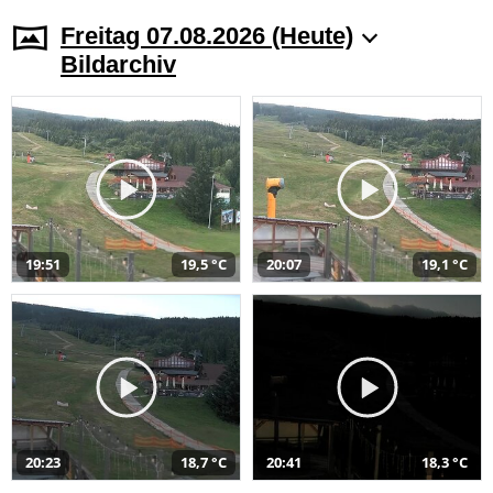
Freitag 07.08.2026 (Heute)
Bildarchiv
19:51
19,5 °C
20:07
19,1 °C
20:23
18,7 °C
20:41
18,3 °C