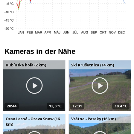
Kameras in der Nähe
Kubínska hoľa (2 km)
Ski Krušetnica (14 km)
20:44
12,3 °C
17:31
18,4 °C
Orav.Lesná - Orava Snow (16
Vrátna - Paseky (16 km)
km)