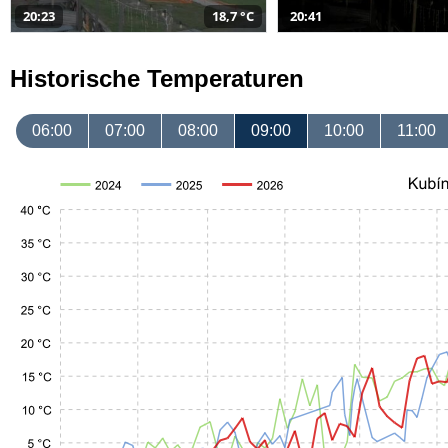
20:23
18,7 °C
20:41
Historische Temperaturen
06:00
07:00
08:00
09:00
10:00
11:00