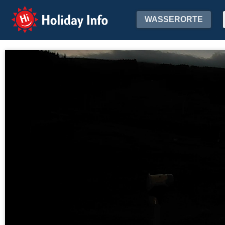
Holiday Info
WASSERORTE