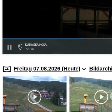
KUBÍNSKA HOĽA
720 m
Freitag 07.08.2026 (Heute)
Bildarch