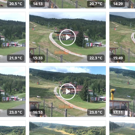
20,5 °C
14:13
20,7 °C
14:29
21,9 °C
15:33
22,3 °C
15:49
23,0 °C
16:53
23,0 °C
17:11