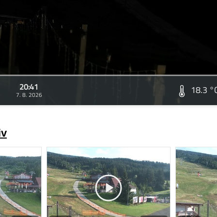
20:41
18.3 °
7. 8. 2026
iv