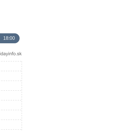
18:00