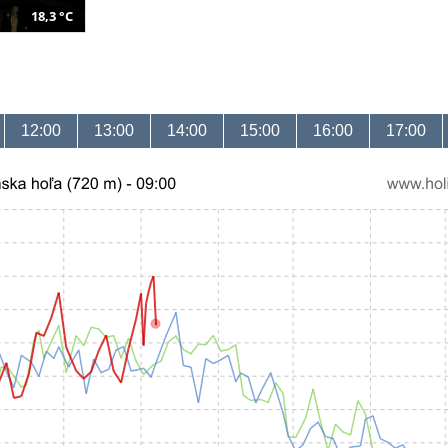
18,3 °C
12:00
13:00
14:00
15:00
16:00
17:00