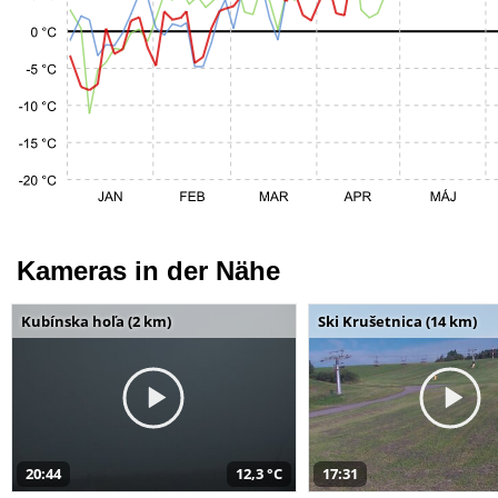
Kameras in der Nähe
Kubínska hoľa (2 km)
Ski Krušetnica (14 km)
20:44
12,3 °C
17:31