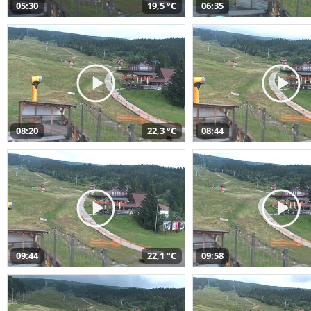
05:30
19,5 °C
06:35
08:20
22,3 °C
08:44
09:44
22,1 °C
09:58