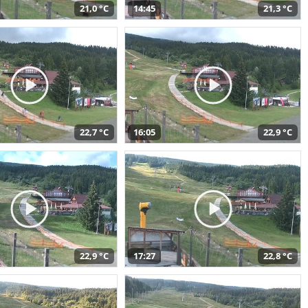
21,0 °C
14:45
21,3 °C
22,7 °C
16:05
22,9 °C
22,9 °C
17:27
22,8 °C