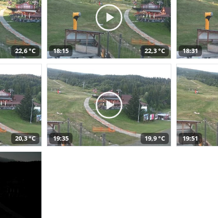
22,6 °C
18:15
22,3 °C
18:31
20,3 °C
19:35
19,9 °C
19:51