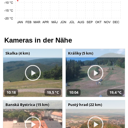
Kameras in der Nähe
Skalka (4 km)
Králiky (5 km)
10:18
19,5 °C
10:04
19,4 °C
Banská Bystrica (15 km)
Pustý hrad (22 km)