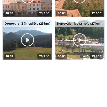
10:03
23,3 °C
10:03
22,6 °C
Donovaly - Záhradište (25 km)
Donovaly - Nová hoľa (27 km)
10:02
20,2 °C
10:03
23,8 °C