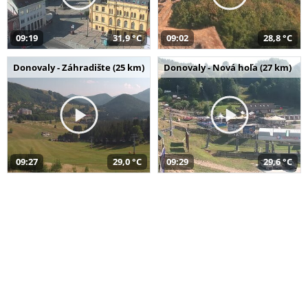
09:19
31,9 °C
09:02
28,8 °C
Donovaly - Záhradište (25 km)
Donovaly - Nová hoľa (27 km)
09:27
29,0 °C
09:29
29,6 °C