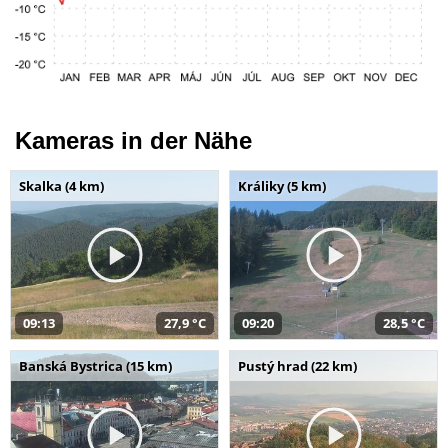
Kameras in der Nähe
Skalka (4 km)
Králiky (5 km)
09:13
27,9 °C
09:20
28,5 °C
Banská Bystrica (15 km)
Pustý hrad (22 km)