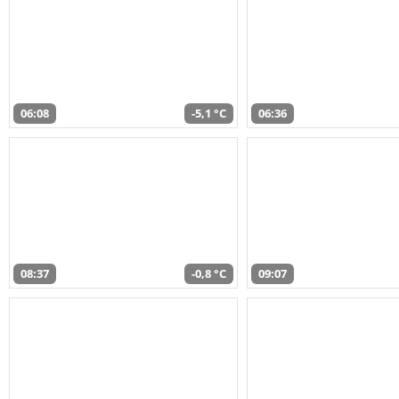
06:08
-5,1 °C
06:36
08:37
-0,8 °C
09:07