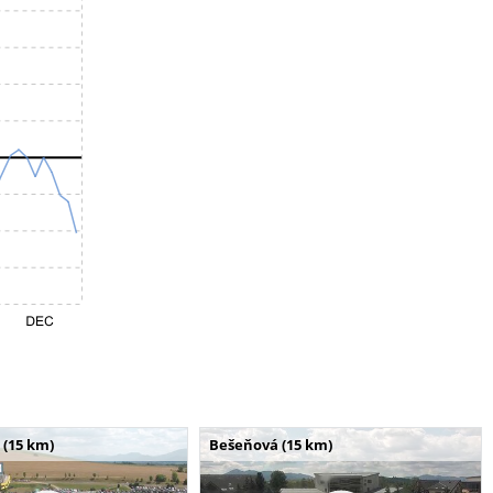
 (15 km)
Bešeňová (15 km)