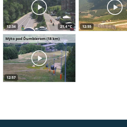
12:34
21,4 °C
12:55
Mýto pod Ďumbierom (18 km)
12:57