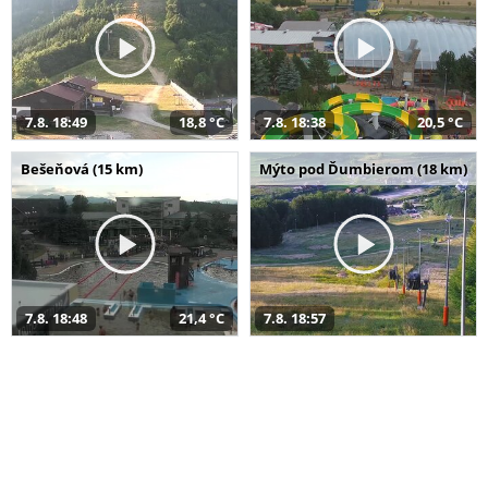
7.8. 18:49
18,8 °C
7.8. 18:38
20,5 °C
Bešeňová (15 km)
Mýto pod Ďumbierom (18 km)
7.8. 18:48
21,4 °C
7.8. 18:57