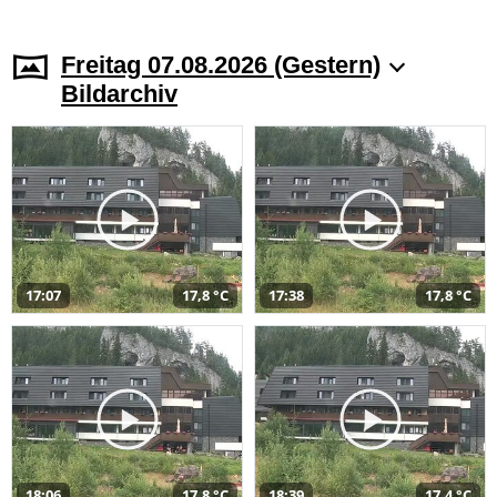
Freitag 07.08.2026 (Gestern)
Bildarchiv
17:07
17,8 °C
17:38
17,8 °C
18:06
17,8 °C
18:39
17,4 °C