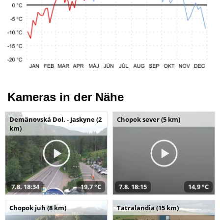
Kameras in der Nähe
Demänovská Dol. - Jaskyne (2
Chopok sever (5 km)
km)
7.8. 18:34
19,7 °C
7.8. 18:15
14,9 °C
Chopok juh (8 km)
Tatralandia (15 km)