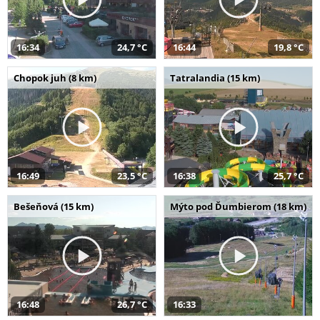
16:34
24,7 °C
16:44
19,8 °C
Chopok juh (8 km)
Tatralandia (15 km)
16:49
23,5 °C
16:38
25,7 °C
Bešeňová (15 km)
Mýto pod Ďumbierom (18 km)
16:48
26,7 °C
16:33