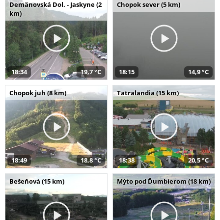
Demänovská Dol. - Jaskyne (2
Chopok sever (5 km)
km)
18:34
19,7 °C
18:15
14,9 °C
Chopok juh (8 km)
Tatralandia (15 km)
18:49
18,8 °C
18:38
20,5 °C
Bešeňová (15 km)
Mýto pod Ďumbierom (18 km)