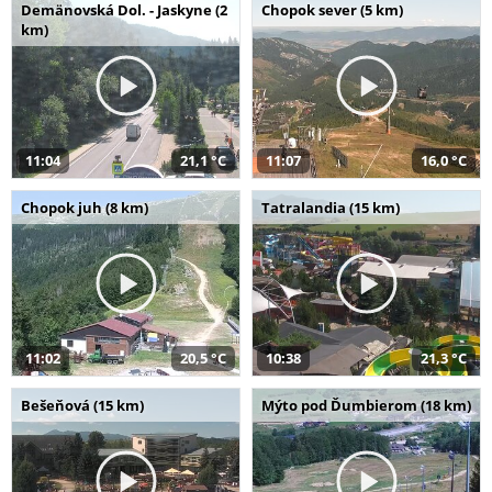
Demänovská Dol. - Jaskyne (2
Chopok sever (5 km)
km)
11:04
21,1 °C
11:07
16,0 °C
Chopok juh (8 km)
Tatralandia (15 km)
11:02
20,5 °C
10:38
21,3 °C
Bešeňová (15 km)
Mýto pod Ďumbierom (18 km)