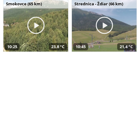
Smokovce (65 km)
Strednica - Ždiar (66 km)
10:25
23,8 °C
10:45
21,4 °C