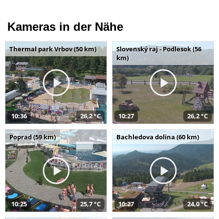
Kameras in der Nähe
Thermal park Vrbov (50 km)
Slovenský raj - Podlesok (56
km)
10:36
26,2 °C
10:27
26,2 °C
Poprad (59 km)
Bachledova dolina (60 km)
10:25
25,7 °C
10:27
24,0 °C