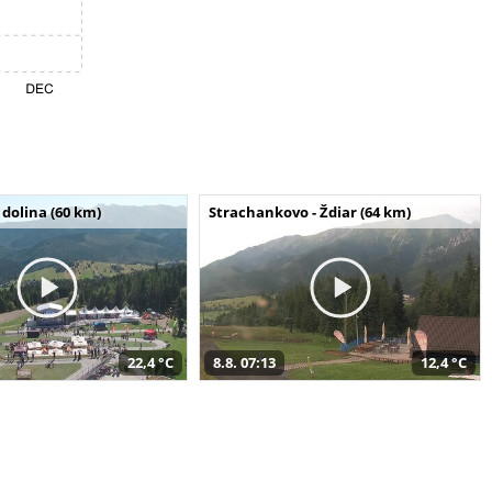
dolina (60 km)
Strachankovo - Ždiar (64 km)
22,4 °C
8.8. 07:13
12,4 °C