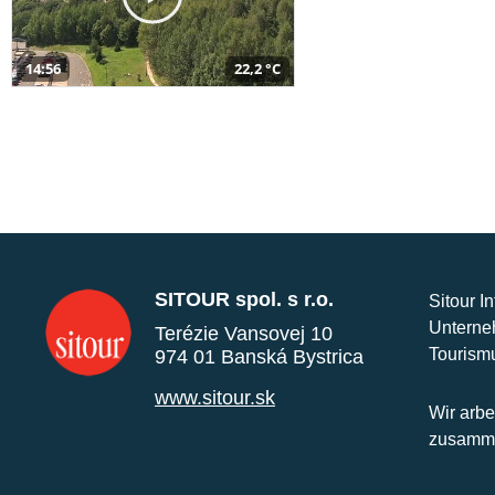
14:56
22,2 °C
SITOUR spol. s r.o.
Sitour I
Unterne
Terézie Vansovej 10
Tourism
974 01 Banská Bystrica
www.sitour.sk
Wir arbe
zusamme