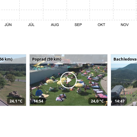
(56 km)
Poprad (59 km)
Bachledova 
24,1 °C
14:54
24,0 °C
14:47