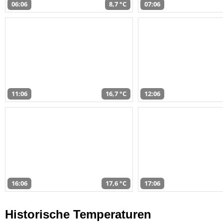
06:06
8,7 °C
07:06
11:06
16,7 °C
12:06
16:06
17,6 °C
17:06
Historische Temperaturen