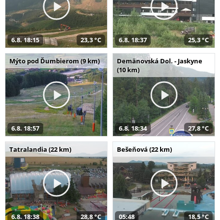
6.8. 18:15
23,3 °C
6.8. 18:37
25,3 °C
Mýto pod Ďumbierom (9 km)
Demänovská Dol. - Jaskyne
(10 km)
6.8. 18:57
6.8. 18:34
27,8 °C
Tatralandia (22 km)
Bešeňová (22 km)
6.8. 18:38
28,8 °C
05:48
18,5 °C