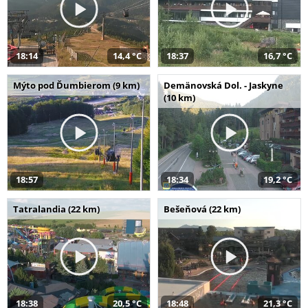
18:14
14,4 °C
18:37
16,7 °C
Mýto pod Ďumbierom (9 km)
Demänovská Dol. - Jaskyne
(10 km)
18:57
18:34
19,2 °C
Tatralandia (22 km)
Bešeňová (22 km)
18:38
20,5 °C
18:48
21,3 °C