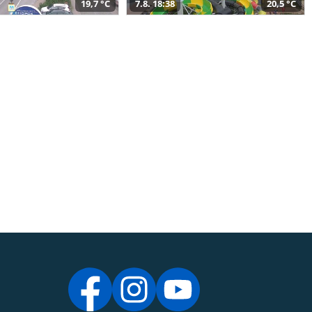
19,7 °C
7.8. 18:38
20,5 °C