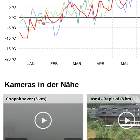
Kameras in der Nähe
Chopok sever (3 km)
Jasná - Repiská (8 km)