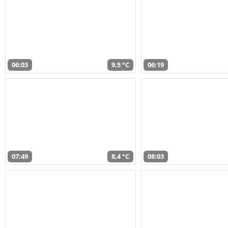
06:03
9,5 °C
06:19
07:49
8,4 °C
08:03