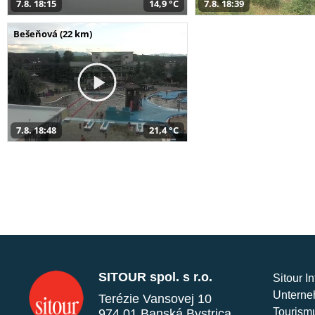
7.8. 18:15
14,9 °C
7.8. 18:39
Bešeňová (22 km)
7.8. 18:48
21,4 °C
SITOUR spol. s r.o.
Sitour I
Unterne
Terézie Vansovej 10
Tourism
974 01 Banská Bystrica