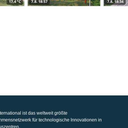
17,4 °C
7.8. 18:57
7.8. 18:34
nternational ist das weltweit größte
hmensnetzwerk für technologische Innovationen in
uszentren.