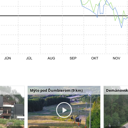
Mýto pod Ďumbierom (9 km)
Demänovská 