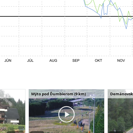
Mýto pod Ďumbierom (9 km)
Demänovská 