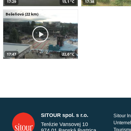
17:29
15,1 °C
17:38
Bešeňová (22 km)
17:47
22,0 °C
SITOUR spol. s r.o.
Sitour I
Unterne
Terézie Vansovej 10
Tourism
974 01 Banská Bystrica