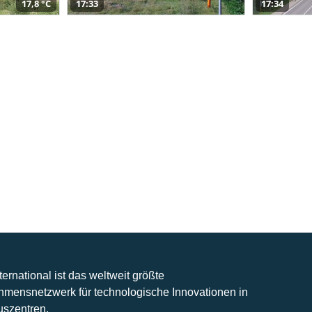
17,8 °C
17:33
17:34
nternational ist das weltweit größte
hmensnetzwerk für technologische Innovationen in
uszentren.