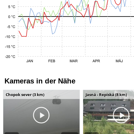
Kameras in der Nähe
Chopok sever (3 km)
Jasná - Repiská (8 km)