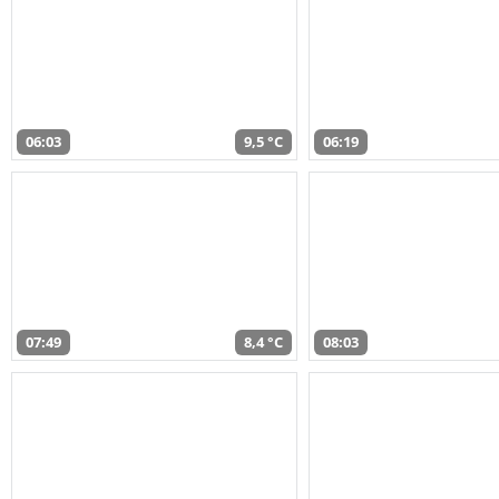
06:03
9,5 °C
06:19
07:49
8,4 °C
08:03