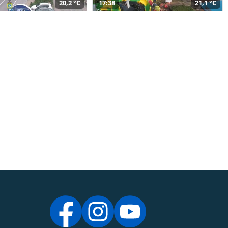
20,2 °C
17:38
21,1 °C