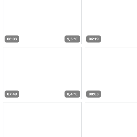
06:03
9,5 °C
06:19
07:49
8,4 °C
08:03