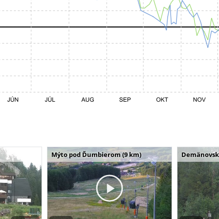
Mýto pod Ďumbierom (9 km)
Demänovská 