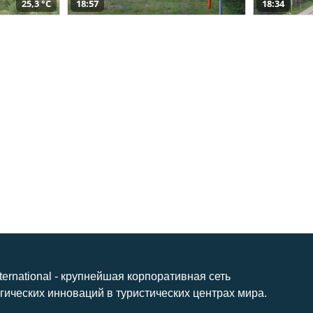
25,3 °C
18:57
18:34
nternational - крупнейшая корпоративная сеть
гических инноваций в туристических центрах мира.