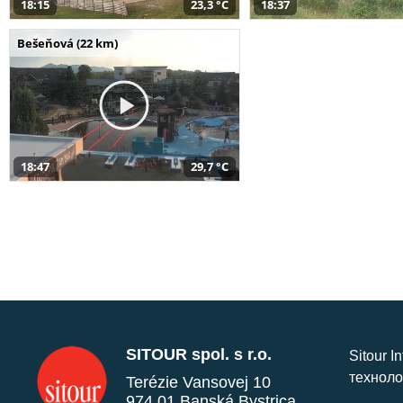
18:15
23,3 °C
18:37
Bešeňová (22 km)
18:47
29,7 °C
SITOUR spol. s r.o.
Sitour I
техноло
Terézie Vansovej 10
974 01 Banská Bystrica