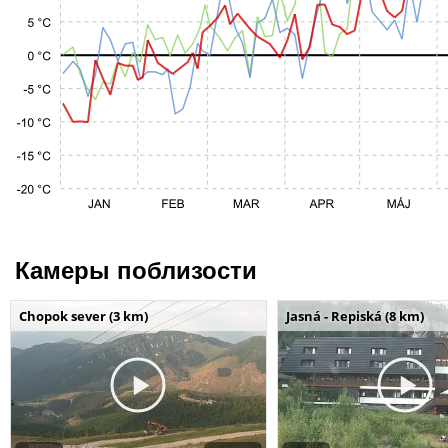
Камеры поблизости
Chopok sever (3 km)
Jasná - Repiská (8 km)