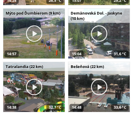
14:24
26,5 °C
15:07
29,2 °C
Mýto pod Ďumbierom (9 km)
Demänovská Dol. - Jaskyne
(10 km)
14:57
15:04
31,6 °C
Tatralandia (22 km)
Bešeňová (22 km)
14:38
32,7 °C
14:48
33,6 °C