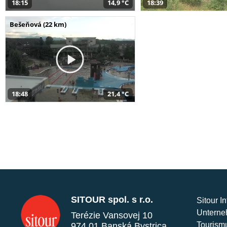
18:15
14,9 °C
18:39
Bešeňová (22 km)
18:48
21,4 °C
SITOUR spol. s r.o.
Sitour I
Unterne
Terézie Vansovej 10
Tourism
974 01 Banská Bystrica