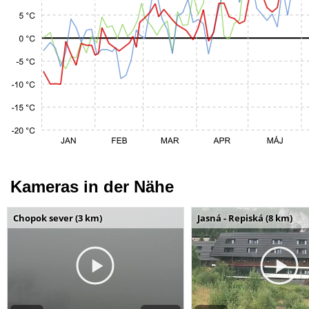
Kameras in der Nähe
Chopok sever (3 km)
Jasná - Repiská (8 km)