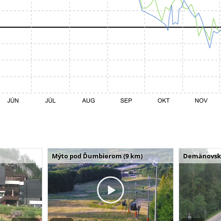
Mýto pod Ďumbierom (9 km)
Demänovská 