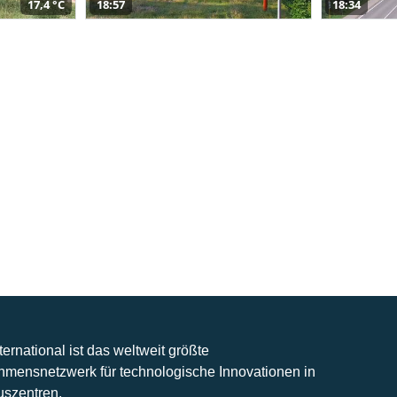
17,4 °C
18:57
18:34
nternational ist das weltweit größte
hmensnetzwerk für technologische Innovationen in
uszentren.