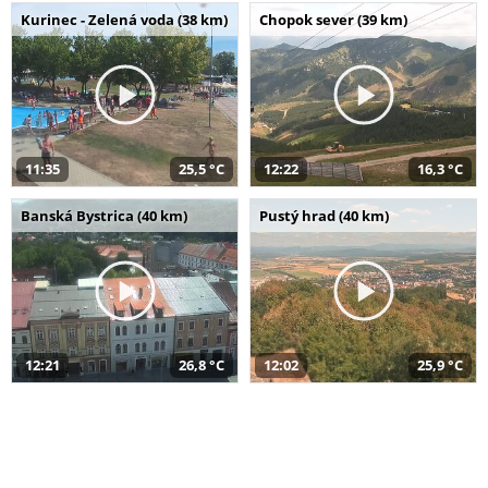
Kurinec - Zelená voda (38 km)
Chopok sever (39 km)
11:35
25,5 °C
12:22
16,3 °C
Banská Bystrica (40 km)
Pustý hrad (40 km)
12:21
26,8 °C
12:02
25,9 °C