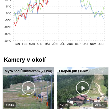
Kamery v okolí
Mýto pod Ďumbierom (27 km)
Chopok juh (36 km)
12:33
12:21
21,0 °C