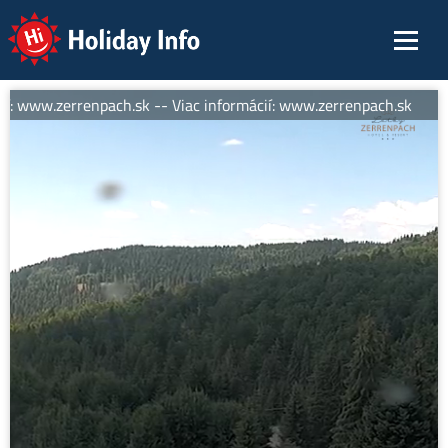
Holiday Info
í: www.zerrenpach.sk -- Viac informácií: www.zerrenpach.sk