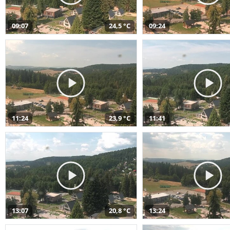
09:07
24,5 °C
09:24
11:24
23,9 °C
11:41
13:07
20,8 °C
13:24