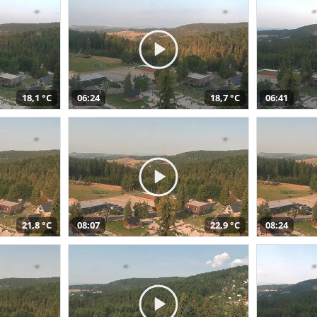
18,1 °C
06:24
18,7 °C
06:41
21,8 °C
08:07
22,9 °C
08:24