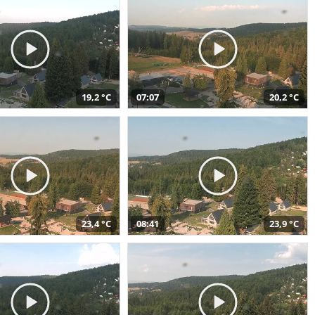
19,2 °C
07:07
20,2 °C
23,4 °C
08:41
23,9 °C