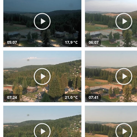
05:07
17,9 °C
06:07
07:24
21,0 °C
07:41