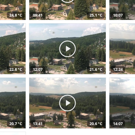
24,8 °C
09:41
25,1 °C
10:07
22,8 °C
12:07
21,6 °C
12:24
20,7 °C
13:41
20,6 °C
14:07