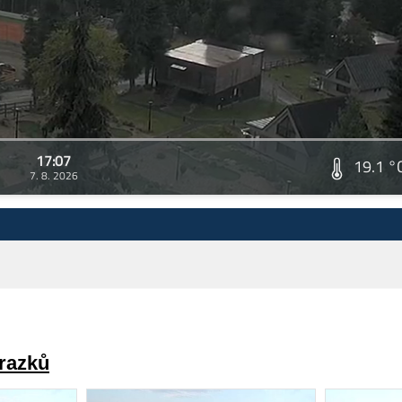
17:07
19.1 °
7. 8. 2026
brazků