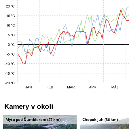
Kamery v okolí
Mýto pod Ďumbierom (27 km)
Chopok juh (36 km)