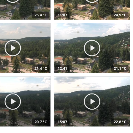
25,4 °C
11:07
24,9 °C
21,4 °C
12:41
21,1 °C
20,7 °C
15:07
22,8 °C