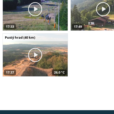
17:33
17:49
Pustý hrad (40 km)
17:37
26,0 °C