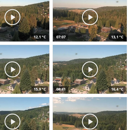
12,1 °C
07:07
13,1 °C
15,9 °C
08:41
16,4 °C