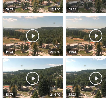
09:07
17,1 °C
09:24
11:24
20,0 °C
11:41
13:07
21,6 °C
13:24