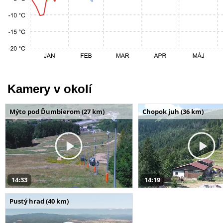
Kamery v okolí
Mýto pod Ďumbierom (27 km)
Chopok juh (36 km)
14:33
14:19
Pustý hrad (40 km)