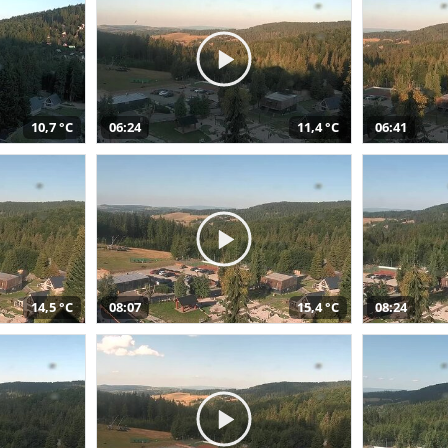
10,7 °C
06:24
11,4 °C
06:41
14,5 °C
08:07
15,4 °C
08:24