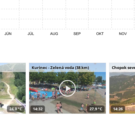
Kurinec - Zelená voda (38 km)
Chopok seve
24,0 °C
14:32
27,9 °C
14:26