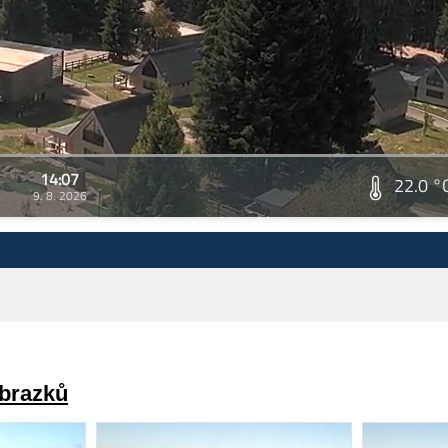
14:07
22.0 °
9. 8. 2026
obrazků