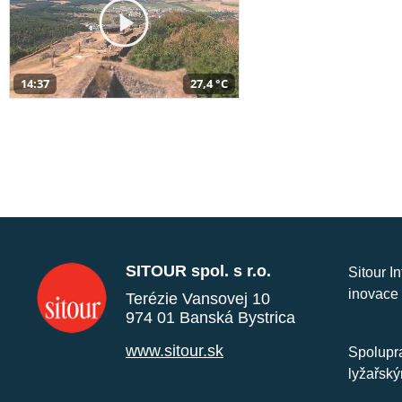
14:37
27,4 °C
SITOUR spol. s r.o.
Sitour I
inovace 
Terézie Vansovej 10
974 01 Banská Bystrica
www.sitour.sk
Spolupra
lyžařský