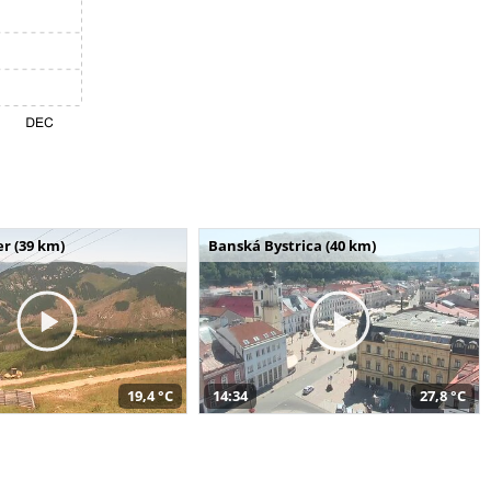
r (39 km)
Banská Bystrica (40 km)
19,4 °C
14:34
27,8 °C