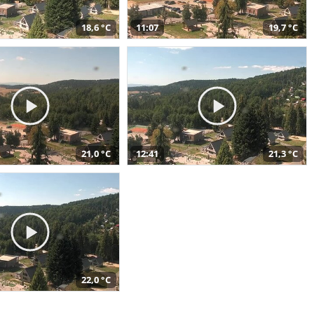
18,6 °C
11:07
19,7 °C
21,0 °C
12:41
21,3 °C
22,0 °C