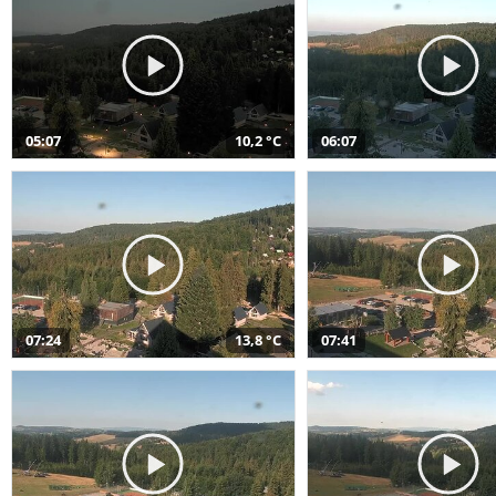
05:07
10,2 °C
06:07
07:24
13,8 °C
07:41