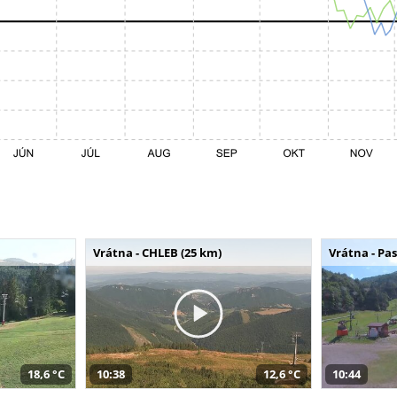
Vrátna - CHLEB (25 km)
Vrátna - Pa
18,6 °C
10:38
12,6 °C
10:44