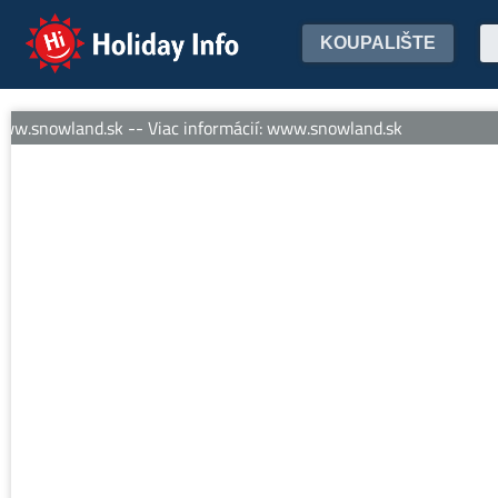
Holiday Info
KOUPALIŠTE
w.snowland.sk -- Viac informácií: www.snowland.sk