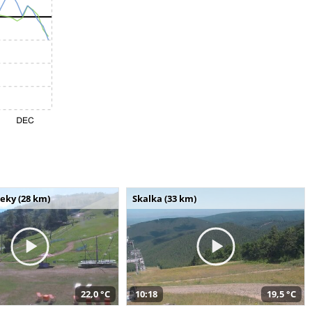
seky (28 km)
Skalka (33 km)
22,0 °C
10:18
19,5 °C