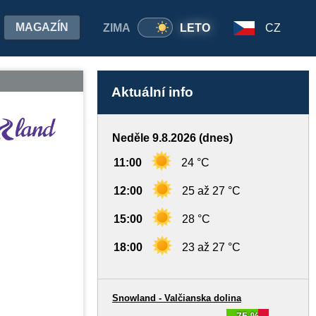
MAGAZÍN
ZIMA
LETO
CZ
Aktuální info
Neděle 9.8.2026 (dnes)
11:00
24 °C
12:00
25 až 27 °C
15:00
28 °C
18:00
23 až 27 °C
Snowland - Valčianska dolina
75 %