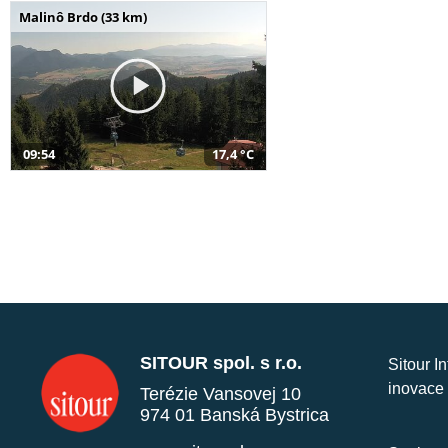
Malinô Brdo (33 km)
09:54
17,4 °C
SITOUR spol. s r.o.
Sitour I
inovace 
Terézie Vansovej 10
974 01 Banská Bystrica