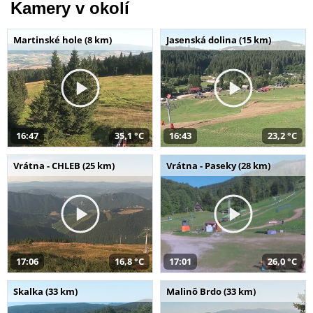
Kamery v okolí
Martinské hole (8 km)
Jasenská dolina (15 km)
16:47
35,1 °C
16:43
23,2 °C
Vrátna - CHLEB (25 km)
Vrátna - Paseky (28 km)
17:06
16,8 °C
17:01
26,0 °C
Skalka (33 km)
Malinô Brdo (33 km)