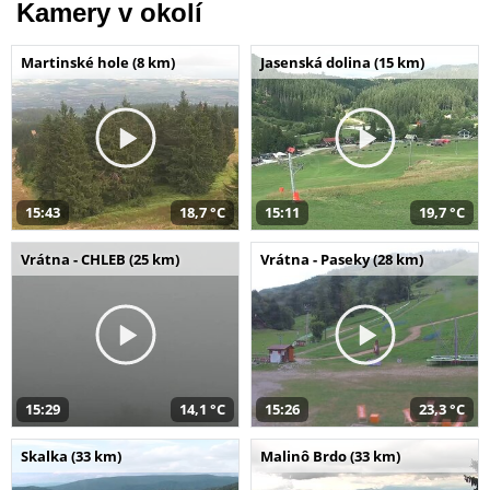
Kamery v okolí
Martinské hole (8 km)
Jasenská dolina (15 km)
15:43
18,7 °C
15:11
19,7 °C
Vrátna - CHLEB (25 km)
Vrátna - Paseky (28 km)
15:29
14,1 °C
15:26
23,3 °C
Skalka (33 km)
Malinô Brdo (33 km)