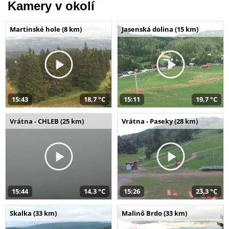
Kamery v okolí
Martinské hole (8 km)
Jasenská dolina (15 km)
15:43
18,7 °C
15:11
19,7 °C
Vrátna - CHLEB (25 km)
Vrátna - Paseky (28 km)
15:44
14,3 °C
15:26
23,3 °C
Skalka (33 km)
Malinô Brdo (33 km)