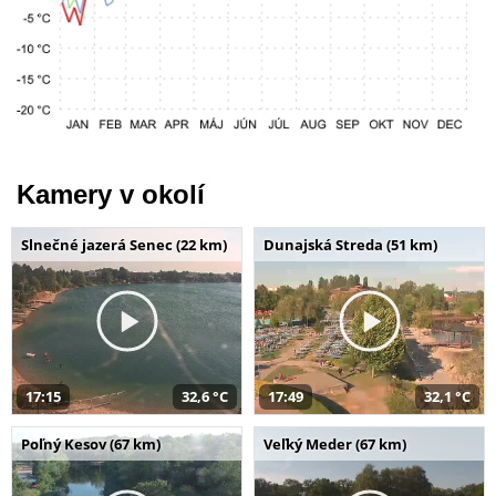
Kamery v okolí
Slnečné jazerá Senec (22 km)
Dunajská Streda (51 km)
17:15
32,6 °C
17:49
32,1 °C
Poľný Kesov (67 km)
Veľký Meder (67 km)