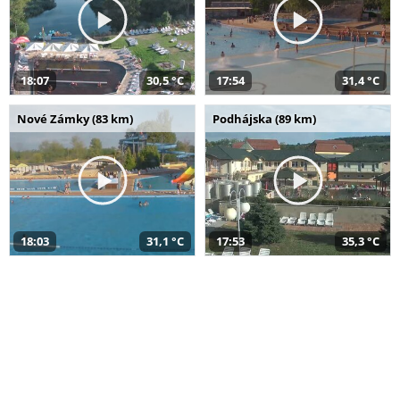
18:07
30,5 °C
17:54
31,4 °C
Nové Zámky (83 km)
Podhájska (89 km)
18:03
31,1 °C
17:53
35,3 °C