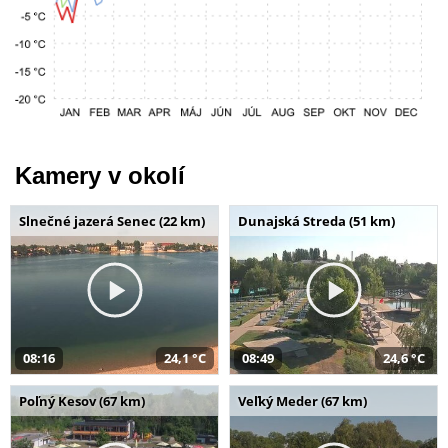
Kamery v okolí
Slnečné jazerá Senec (22 km)
Dunajská Streda (51 km)
08:16
24,1 °C
08:49
24,6 °C
Poľný Kesov (67 km)
Veľký Meder (67 km)