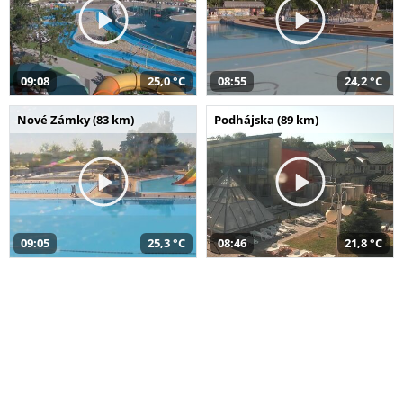
09:08
25,0 °C
08:55
24,2 °C
Nové Zámky (83 km)
Podhájska (89 km)
09:05
25,3 °C
08:46
21,8 °C