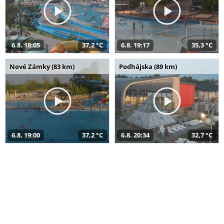
6.8. 18:05
37,2 °C
6.8. 19:17
35,3 °C
Nové Zámky (83 km)
Podhájska (89 km)
6.8. 19:00
37,2 °C
6.8. 20:34
32,7 °C