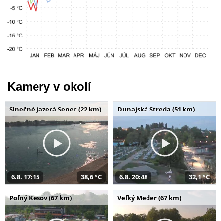
Kamery v okolí
Slnečné jazerá Senec (22 km)
Dunajská Streda (51 km)
6.8. 17:15
38,6 °C
6.8. 20:48
32,1 °C
Poľný Kesov (67 km)
Veľký Meder (67 km)