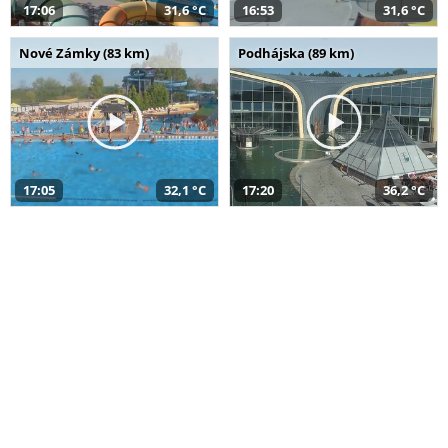
17:06
31,6 °C
16:53
31,6 °C
Nové Zámky (83 km)
Podhájska (89 km)
17:05
32,1 °C
17:20
36,2 °C