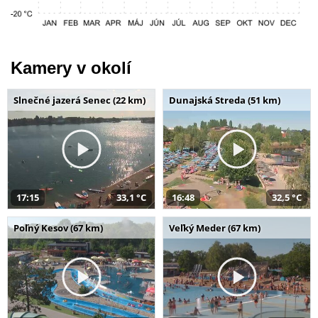
Kamery v okolí
Slnečné jazerá Senec (22 km)
Dunajská Streda (51 km)
17:15
33,1 °C
16:48
32,5 °C
Poľný Kesov (67 km)
Veľký Meder (67 km)