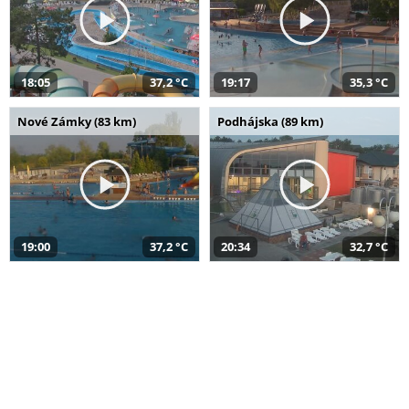
18:05
37,2 °C
19:17
35,3 °C
Nové Zámky (83 km)
Podhájska (89 km)
19:00
37,2 °C
20:34
32,7 °C