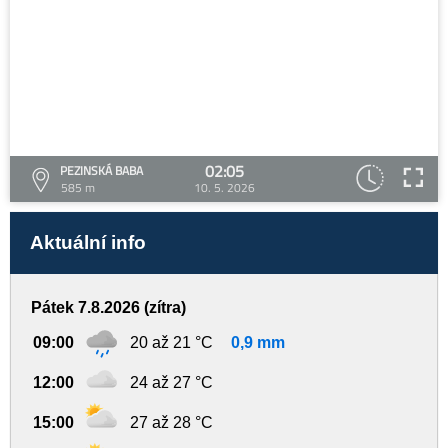
02:05
PEZINSKÁ BABA
585 m
10. 5. 2026
Aktuální info
Pátek 7.8.2026 (zítra)
09:00
20 až 21 °C
0,9 mm
12:00
24 až 27 °C
15:00
27 až 28 °C