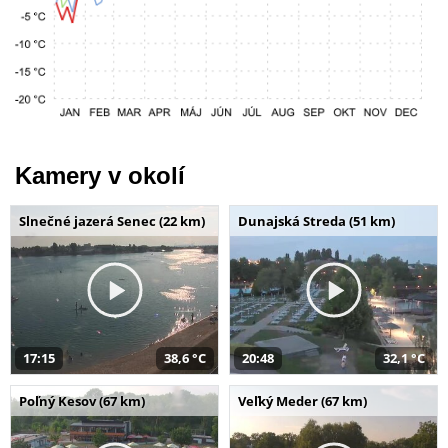
Kamery v okolí
Slnečné jazerá Senec (22 km)
Dunajská Streda (51 km)
17:15
38,6 °C
20:48
32,1 °C
Poľný Kesov (67 km)
Veľký Meder (67 km)