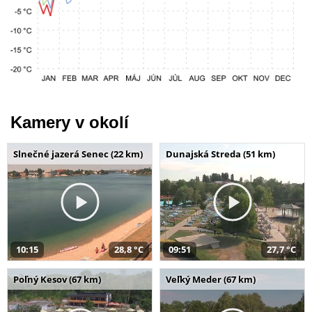
Kamery v okolí
Slnečné jazerá Senec (22 km)
Dunajská Streda (51 km)
10:15
28,8 °C
09:51
27,7 °C
Poľný Kesov (67 km)
Veľký Meder (67 km)