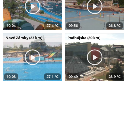
10:04
27,4 °C
09:56
26,8 °C
Nové Zámky (83 km)
Podhájska (89 km)
10:03
27,1 °C
09:49
23,9 °C