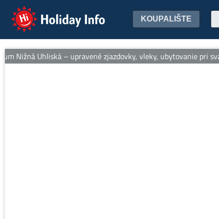
Holiday Info
KOUPALIŠTE
um Nižná Uhliská – upravené zjazdovky, vleky, ubytovanie pri svahu