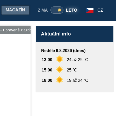
MAGAZÍN
ZIMA
LETO
CZ
upravené zjazdovky, vleky, ubytovanie pri svahu, wellness a požič
Aktuální info
Neděle 9.8.2026 (dnes)
13:00
24 až 25 °C
15:00
25 °C
18:00
19 až 24 °C