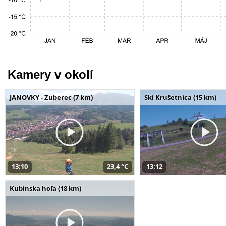
Kamery v okolí
JANOVKY - Zuberec (7 km)
Ski Krušetnica (15 km)
13:10
23,4 °C
13:12
Kubínska hoľa (18 km)