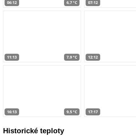
06:12
6,7 °C
07:12
11:13
7,9 °C
12:12
16:13
9,5 °C
17:17
Historické teploty