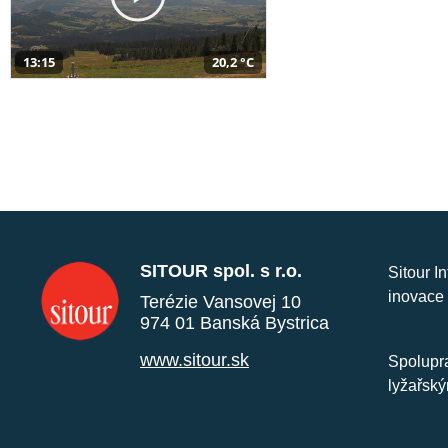
13:15
20,2 °C
SITOUR spol. s r.o.
Sitour I
inovace 
Terézie Vansovej 10
974 01 Banská Bystrica
www.sitour.sk
Spolupra
lyžařský