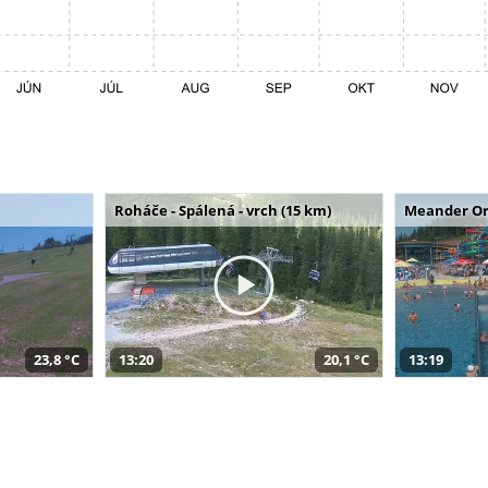
Roháče - Spálená - vrch (15 km)
Meander Or
23,8 °C
13:20
20,1 °C
13:19