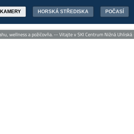
KAMERY
HORSKÁ STŘEDISKA
POČASÍ
, wellness a požičovňa. -- Vitajte v SKI Centrum Nižná Uhliská – 