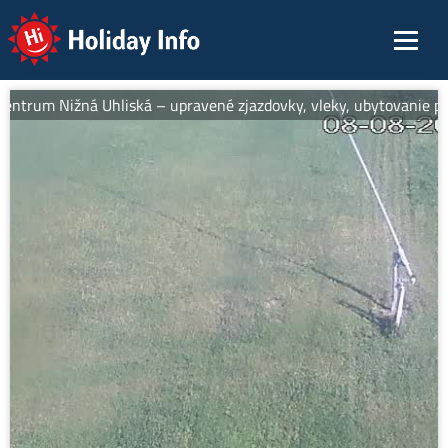
Holiday Info
entrum Nižná Uhliská – upravené zjazdovky, vleky, ubytovanie pri 