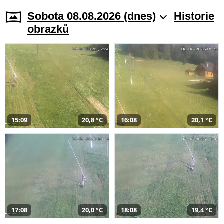
Sobota 08.08.2026 (dnes)
Historie
obrazků
15:09
20,8 °C
16:08
20,1 °C
17:08
20,0 °C
18:08
19,4 °C