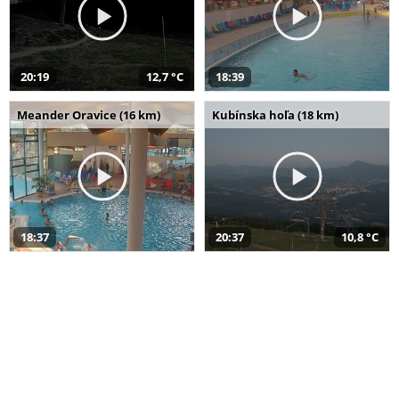
20:19
12,7 °C
18:39
Meander Oravice (16 km)
Kubínska hoľa (18 km)
18:37
20:37
10,8 °C