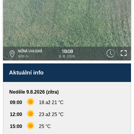
18:08
NIŽNÁ UHLISKÁ
600 m
8. 8. 2026
Aktuální info
Neděle 9.8.2026 (zítra)
09:00
18 až 21 °C
12:00
23 až 25 °C
15:00
25 °C