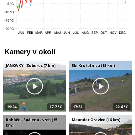
Kamery v okolí
JANOVKY - Zuberec (7 km)
Ski Krušetnica (15 km)
19:24
17,7 °C
17:31
22,6 °C
Roháče - Spálená - vrch (15
Meander Oravice (16 km)
km)