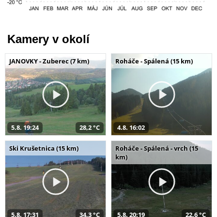
Kamery v okolí
JANOVKY - Zuberec (7 km)
Roháče - Spálená (15 km)
5.8. 19:24
28,2 °C
4.8. 16:02
Ski Krušetnica (15 km)
Roháče - Spálená - vrch (15
km)
5.8. 17:31
34,3 °C
5.8. 20:19
22,6 °C