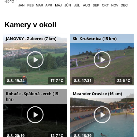
Kamery v okolí
JANOVKY - Zuberec (7 km)
Ski Krušetnica (15 km)
8.8. 19:24
17,7 °C
8.8. 17:31
22,6 °C
Roháče - Spálená - vrch (15
Meander Oravice (16 km)
km)
8.8. 20:19
12,7 °C
8.8. 18:39