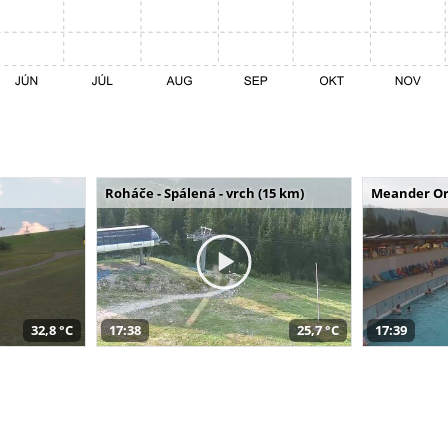
Roháče - Spálená - vrch (15 km)
Meander Or
32,8 °C
17:38
25,7 °C
17:39