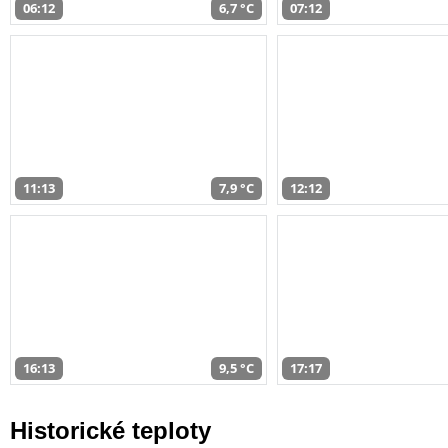
06:12
6,7 °C
07:12
11:13
7,9 °C
12:12
16:13
9,5 °C
17:17
Historické teploty