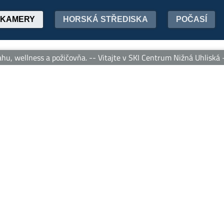
KAMERY
HORSKÁ STŘEDISKA
POČASÍ
, wellness a požičovňa. -- Vitajte v SKI Centrum Nižná Uhliská – 