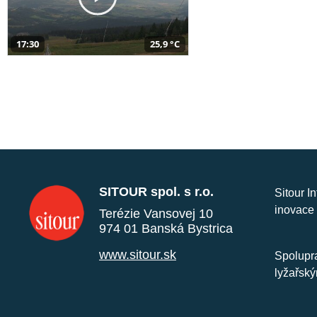
17:30
25,9 °C
SITOUR spol. s r.o.
Sitour I
inovace 
Terézie Vansovej 10
974 01 Banská Bystrica
www.sitour.sk
Spolupra
lyžařský