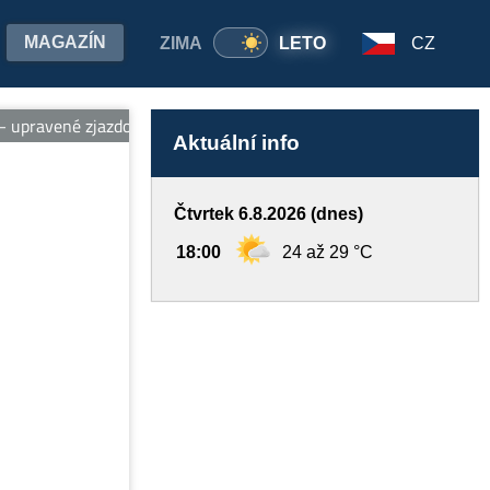
MAGAZÍN
ZIMA
LETO
CZ
upravené zjazdovky, vleky, ubytovanie pri svahu, wellness a požičo
Aktuální info
Čtvrtek 6.8.2026 (dnes)
18:00
24 až 29 °C