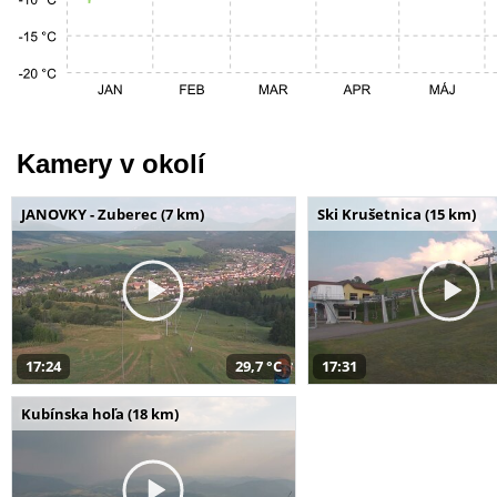
Kamery v okolí
JANOVKY - Zuberec (7 km)
Ski Krušetnica (15 km)
17:24
29,7 °C
17:31
Kubínska hoľa (18 km)