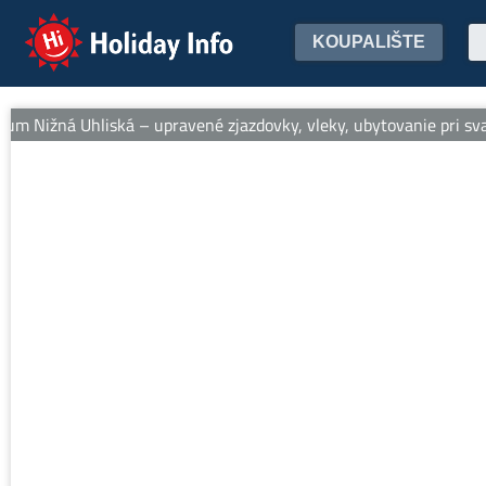
Holiday Info
KOUPALIŠTE
um Nižná Uhliská – upravené zjazdovky, vleky, ubytovanie pri svahu